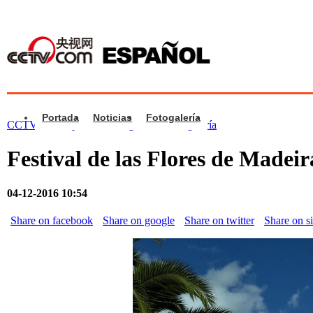
Portada
Noticias
Fotogalería
CCTV.com Español >
Fotogalería
>
Fotogalería
Festival de las Flores de Madeir
04-12-2016 10:54
Share on facebook
Share on google
Share on twitter
Share on s