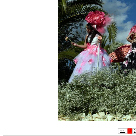
<<
1
2