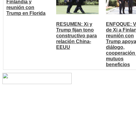
Finlandia y
reunión con
Trump en Florida
RESUMEN: Xi y
ENFOQUE: Vi
Trump fijan tono
de Xi a Finla
constructivo para
reunión con
relación China-
Trump apoy
EEUU
diálogo,
cooperación
mutuos
beneficios
Copyright © 2014 China Cent
reserved.