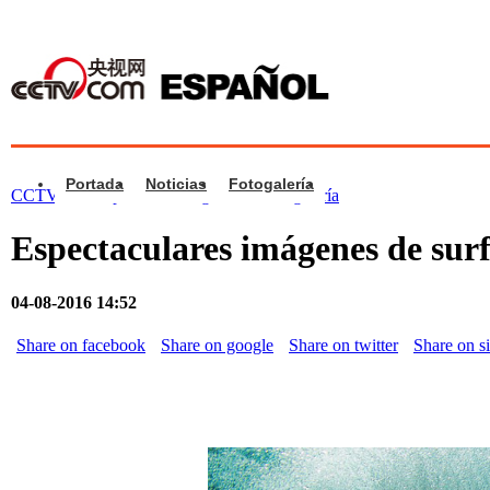
Portada
Noticias
Fotogalería
CCTV.com Español >
Fotogalería
>
Fotogalería
Espectaculares imágenes de surf
04-08-2016 14:52
Share on facebook
Share on google
Share on twitter
Share on s