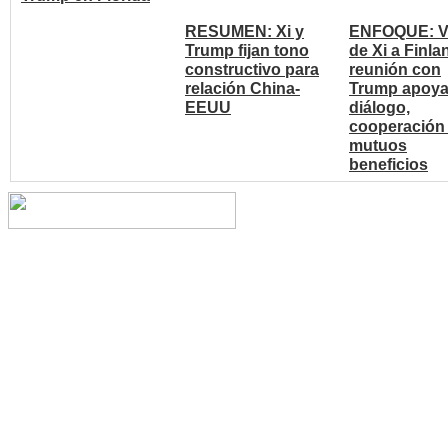
RESUMEN: Xi y
ENFOQUE: Vi
Trump fijan tono
de Xi a Finla
constructivo para
reunión con
relación China-
Trump apoy
EEUU
diálogo,
cooperación
mutuos
beneficios
Copyright © 2014 China Cent
reserved.