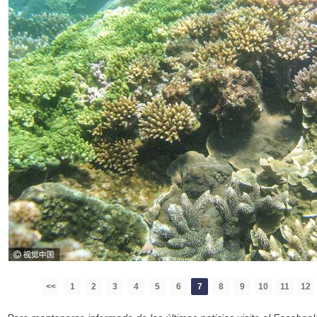
<<
1
2
3
4
5
6
7
8
9
10
11
12