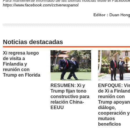
Para mantenerse informado de las últimas noticias visite el Facebo
https://www.facebook.com/cctvenespanol
Editor：
Duan Hon
Noticias destacadas
Xi regresa luego
de visita a
Finlandia y
reunión con
Trump en Florida
RESUMEN: Xi y
ENFOQUE: Vis
Trump fijan tono
de Xi a Finland
constructivo para
reunión con
relación China-
Trump apoyan
EEUU
diálogo,
cooperación y
mutuos
beneficios