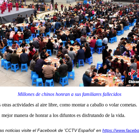
Millones de chinos honran a sus familiares fallecidos
s otras actividades al aire libre, como montar a caballo o volar cometas.
 mejor manera de honrar a los difuntos es disfrutando de la vida.
as noticias visite el Facebook de 'CCTV Español' en
https://www.faceb