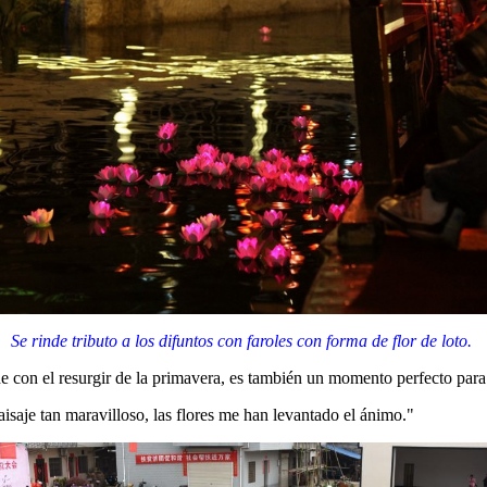
Se rinde tributo a los difuntos con faroles con forma de flor de loto.
 con el resurgir de la primavera, es también un momento perfecto para d
aisaje tan maravilloso, las flores me han levantado el ánimo."