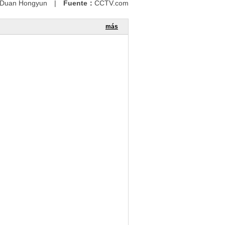
Duan Hongyun
|
Fuente：
CCTV.com
más