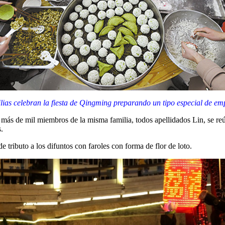
ilias celebran la fiesta de Qingming preparando un tipo especial de 
 más de mil miembros de la misma familia, todos apellidados Lin, se re
.
de tributo a los difuntos con faroles con forma de flor de loto.