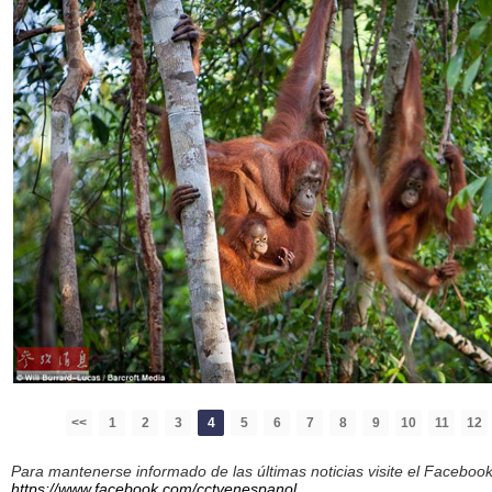
<<
1
2
3
4
5
6
7
8
9
10
11
12
Para mantenerse informado de las últimas noticias visite el Facebo
https://www.facebook.com/cctvenespanol