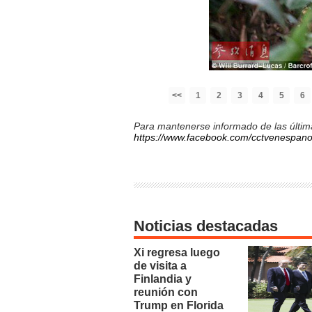
<<
1
2
3
4
5
6
Para mantenerse informado de las última
https://www.facebook.com/cctvenespano
Noticias destacadas
Xi regresa luego
de visita a
Finlandia y
reunión con
Trump en Florida