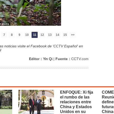
7
8
9
10
11
12
13
14
15
>>
s noticias visite el Facebook de 'CCTV Español' en
l
Editor：
Yin Qi
|
Fuente：
CCTV.com
ENFOQUE: Xi fija
COME
el rumbo de las
Reuni
relaciones entre
define
China y Estados
futura
Unidos en su
China