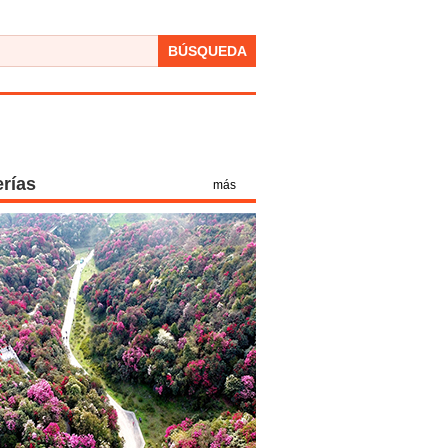
BÚSQUEDA
erías
más